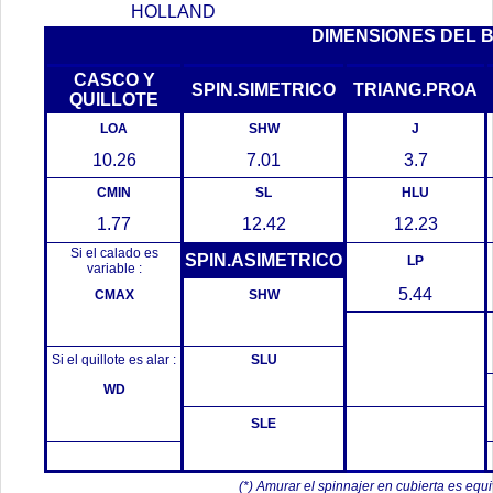
HOLLAND
DIMENSIONES DEL 
CASCO Y
SPIN.SIMETRICO
TRIANG.PROA
QUILLOTE
LOA
SHW
J
10.26
7.01
3.7
CMIN
SL
HLU
1.77
12.42
12.23
Si el calado es
SPIN.ASIMETRICO
LP
variable :
5.44
CMAX
SHW
Si el quillote es alar :
SLU
WD
SLE
(*) Amurar el spinnajer en cubierta es equ