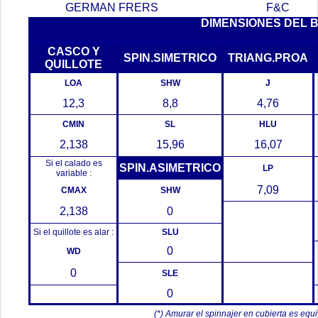
GERMAN FRERS
F&C
DIMENSIONES DEL 
CASCO Y
SPIN.SIMETRICO
TRIANG.PROA
QUILLOTE
LOA
SHW
J
12,3
8,8
4,76
CMIN
SL
HLU
2,138
15,96
16,07
Si el calado es
SPIN.ASIMETRICO
LP
variable :
7,09
CMAX
SHW
2,138
0
Si el quillote es alar :
SLU
0
WD
0
SLE
0
(*) Amurar el spinnajer en cubierta es equ