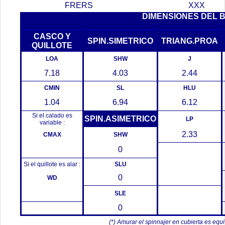
FRERS
XXX
DIMENSIONES DEL 
CASCO Y
SPIN.SIMETRICO
TRIANG.PROA
QUILLOTE
LOA
SHW
J
7.18
4.03
2.44
CMIN
SL
HLU
1.04
6.94
6.12
Si el calado es
SPIN.ASIMETRICO
LP
variable :
2.33
CMAX
SHW
0
Si el quillote es alar :
SLU
0
WD
SLE
0
(*) Amurar el spinnajer en cubierta es equ