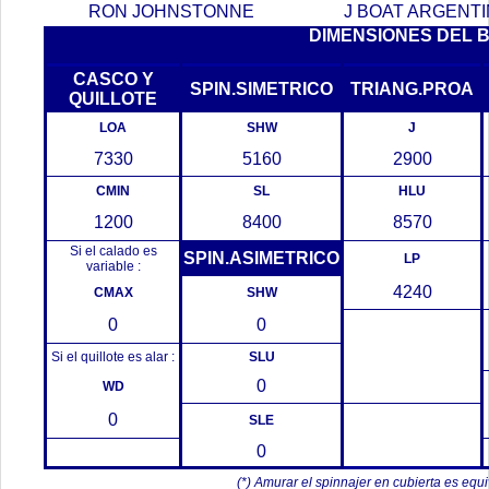
RON JOHNSTONNE
J BOAT ARGENT
DIMENSIONES DEL 
CASCO Y
SPIN.SIMETRICO
TRIANG.PROA
QUILLOTE
LOA
SHW
J
7330
5160
2900
CMIN
SL
HLU
1200
8400
8570
Si el calado es
SPIN.ASIMETRICO
LP
variable :
4240
CMAX
SHW
0
0
Si el quillote es alar :
SLU
0
WD
0
SLE
0
(*) Amurar el spinnajer en cubierta es equ