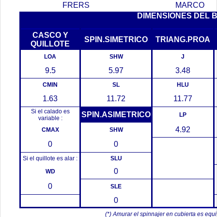
FRERS
MARCO
DIMENSIONES DEL 
CASCO Y
SPIN.SIMETRICO
TRIANG.PROA
QUILLOTE
LOA
SHW
J
9.5
5.97
3.48
CMIN
SL
HLU
1.63
11.72
11.77
Si el calado es
SPIN.ASIMETRICO
LP
variable :
4.92
CMAX
SHW
0
0
Si el quillote es alar :
SLU
0
WD
0
SLE
0
(*) Amurar el spinnajer en cubierta es equ