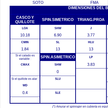
SOTO
FMA
DIMENSIONES DEL 
CASCO Y
SPIN.SIMETRICO
TRIANG.PROA
QUILLOTE
LOA
SHW
J
10.18
6.90
3.77
CMIN
SL
HLU
1.84
13
13
Si el calado es
SPIN.ASIMETRICO
LP
variable :
3.83
CMAX
SHW
0
Si el quillote es alar :
SLU
WD
0.4
SLE
(*) Amurar el spinnajer en cubierta es equ