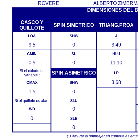
ROVERE
ALBERTO ZIMER
DIMENSIONES DEL 
CASCO Y
SPIN.SIMETRICO
TRIANG.PROA
QUILLOTE
LOA
SHW
J
9.5
0
3.49
CMIN
SL
HLU
0.5
0
11.10
Si el calado es
SPIN.ASIMETRICO
LP
variable :
3.68
CMAX
SHW
1.5
0
Si el quillote es alar :
SLU
0
WD
0
SLE
0
(*) Amurar el spinnajer en cubierta es equ