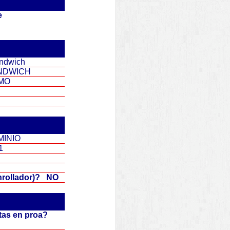
ce
ndwich
NDWICH
MO
MINIO
1
Enrollador)? NO
tas en proa?