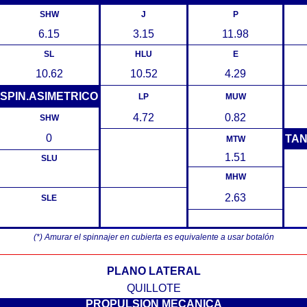
SHW
J
P
6.15
3.15
11.98
SL
HLU
E
10.62
10.52
4.29
SPIN.ASIMETRICO
LP
MUW
4.72
0.82
SHW
0
TA
MTW
1.51
SLU
MHW
2.63
SLE
(*) Amurar el spinnajer en cubierta es equivalente a usar botalón
PLANO LATERAL
QUILLOTE
PROPULSION MECANICA