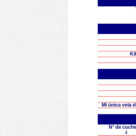
.
Ki
Mi única vela 
.
N° de cuch
4