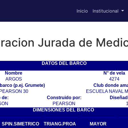
Inicio
Institucional
racion Jurada de Medi
DATOS DEL BARCO
Nombre
N° de vela
ARGOS
4274
barco (p.ej. Grumete)
Club donde ama
PEARSON 30
ESCUELA NAVAL M
 de:
Construido por:
Diseñado
SON
PEARSON
DIMENSIONES DEL BARCO
SPIN.SIMETRICO
TRIANG.PROA
MAYOR