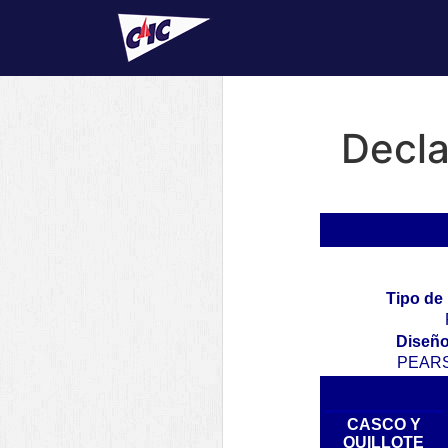
Decla
Tipo de 
Diseño
PEAR
CASCO Y
QUILLOTE