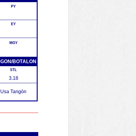
PY
EY
MGY
NGON/BOTALON
STL
3.18
Usa Tangón