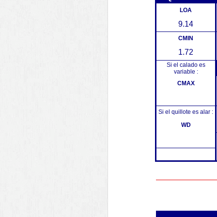
LOA
9.14
CMIN
1.72
Si el calado es
variable :
CMAX
Si el quillote es alar :
WD